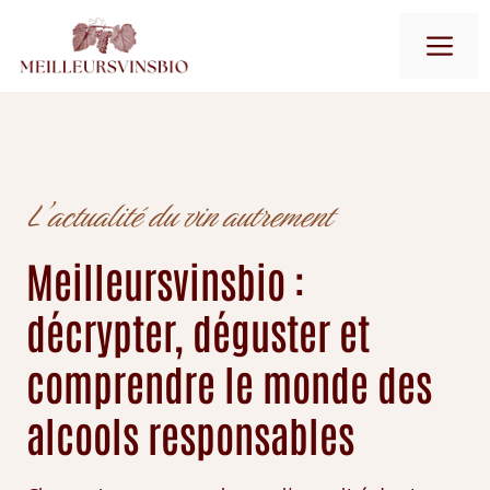
Aller
M
au
contenu
L’actualité du vin autrement
Meilleursvinsbio :
décrypter, déguster et
comprendre le monde des
alcools responsables