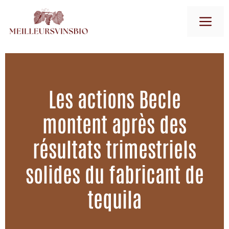
Aller
M
au
contenu
Les actions Becle
montent après des
résultats trimestriels
solides du fabricant de
tequila