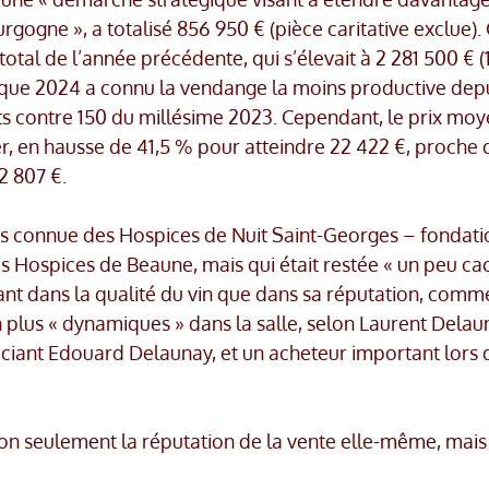
rgogne », a totalisé 856 950 € (pièce caritative exclue).
 total de l’année précédente, qui s’élevait à 2 281 500 € (
it que 2024 a connu la vendange la moins productive dep
ts contre 150 du millésime 2023. Cependant, le prix mo
er, en hausse de 41,5 % pour atteindre 22 422 €, proche 
2 807 €.
ns connue des Hospices de Nuit Saint-Georges – fondati
s Hospices de Beaune, mais qui était restée « un peu ca
ant dans la qualité du vin que dans sa réputation, comm
 plus « dynamiques » dans la salle, selon Laurent Delau
iant Edouard Delaunay, et un acheteur important lors 
non seulement la réputation de la vente elle-même, mais