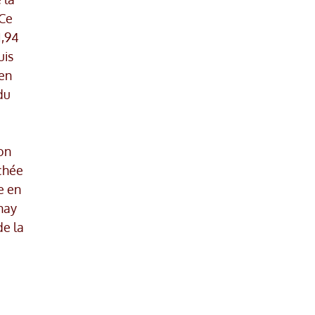
 Ce
1,94
uis
yen
du
on
chée
e en
nay
de la