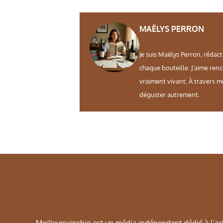
MAËLYS PERRON
Je suis Maëlys Perron, rédact
chaque bouteille. J’aime ren
vraiment vivant. À travers m
déguster autrement.
Meilleursvinsbio est un média indépendant dédié à l’actu