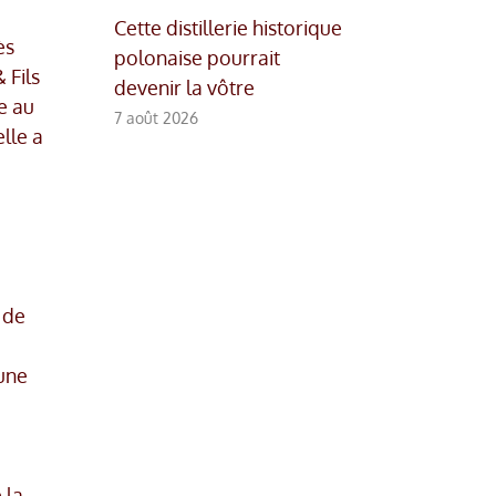
Cette distillerie historique
ès
polonaise pourrait
 Fils
devenir la vôtre
e au
7 août 2026
lle a
 de
aune
 la