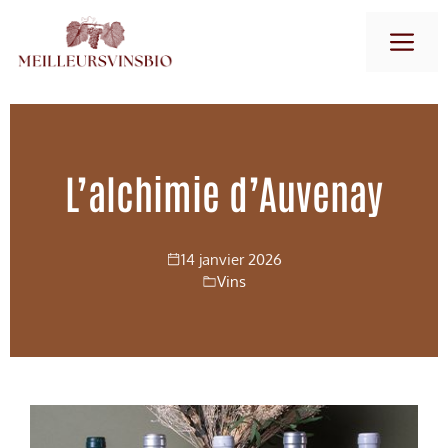
Aller
M
au
contenu
L’alchimie d’Auvenay
14 janvier 2026
Vins