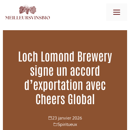
Aller
M
au
contenu
Loch Lomond Brewery
signe un accord
d’exportation avec
Cheers Global
23 janvier 2026
Spiritueux