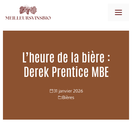
Aller
M
au
contenu
L’heure de la bière :
Derek Prentice MBE
31 janvier 2026
Bières