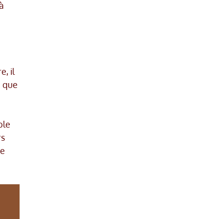
 à
e
, il
e que
ble
rs
ue