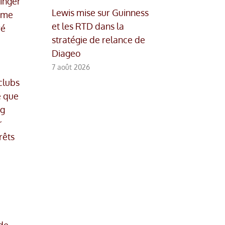
inger
Lewis mise sur Guinness
amme
et les RTD dans la
ré
stratégie de relance de
Diageo
7 août 2026
clubs
é que
ng
r
rêts
 de