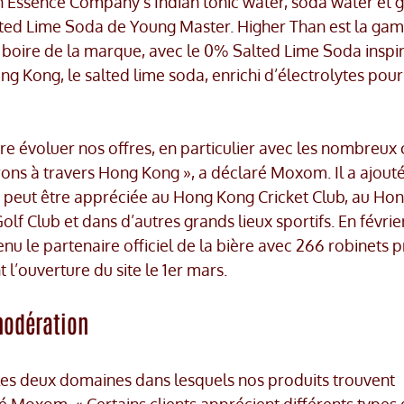
ssence Company’s Indian tonic water, soda water et g
alted Lime Soda de Young Master. Higher Than est la g
 boire de la marque, avec le 0% Salted Lime Soda inspi
 Kong, le salted lime soda, enrichi d’électrolytes pour
re évoluer nos offres, en particulier avec les nombreux 
rons à travers Hong Kong », a déclaré Moxom. Il a ajout
peut être appréciée au Hong Kong Cricket Club, au Ho
f Club et dans d’autres grands lieux sportifs. En févrie
u le partenaire officiel de la bière avec 266 robinets p
t l’ouverture du site le 1er mars.
modération
t les deux domaines dans lesquels nos produits trouvent
é Moxom. « Certains clients apprécient différents types