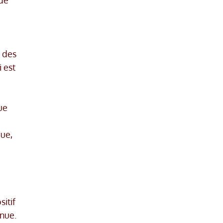
à des
i est
ue
ue,
sitif
enue.