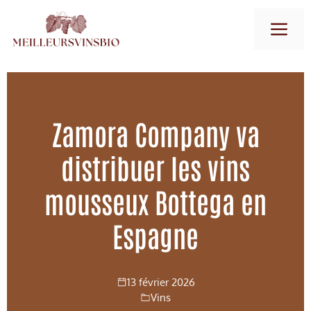
Aller
M
au
contenu
Zamora Company va
distribuer les vins
mousseux Bottega en
Espagne
13 février 2026
Vins