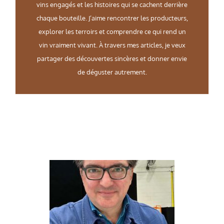
vins engagés et les histoires qui se cachent derrière
chaque bouteille. J’aime rencontrer les producteurs,
explorer les terroirs et comprendre ce qui rend un
vin vraiment vivant. À travers mes articles, je veux
partager des découvertes sincères et donner envie
de déguster autrement.