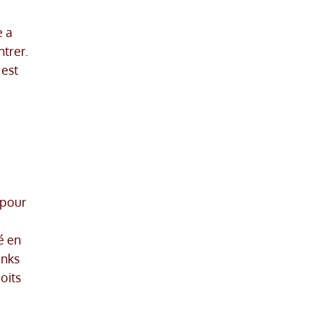
e a
ntrer.
 est
 pour
é en
inks
oits