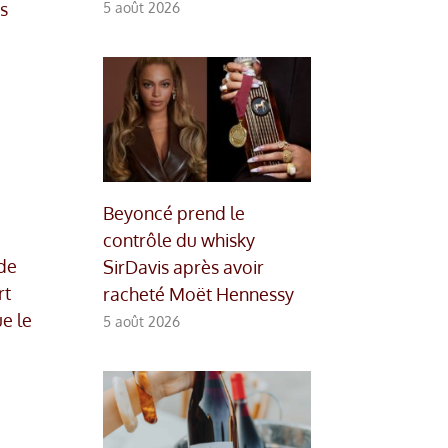
s
5 août 2026
Beyoncé prend le
contrôle du whisky
 de
SirDavis après avoir
rt
racheté Moët Hennessy
e le
5 août 2026