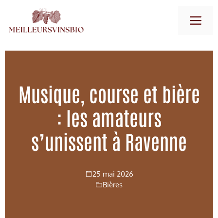
Aller
M
au
contenu
Musique, course et bière
: les amateurs
s’unissent à Ravenne
25 mai 2026
Bières