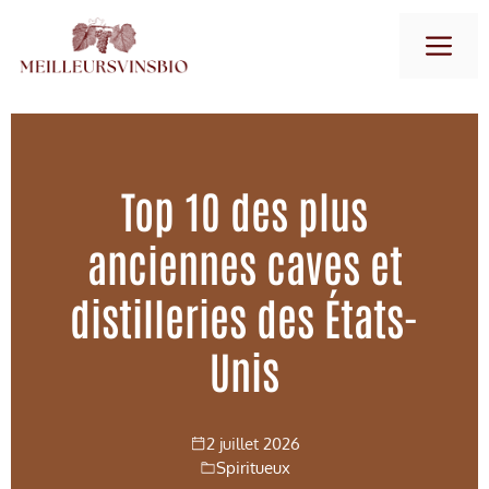
Aller
M
au
contenu
Top 10 des plus
anciennes caves et
distilleries des États-
Unis
2 juillet 2026
Spiritueux