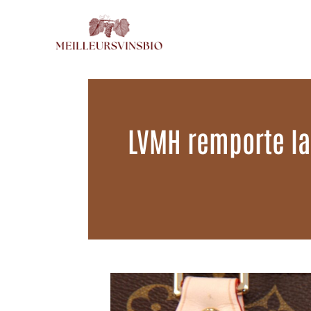
Aller
au
contenu
LVMH remporte la