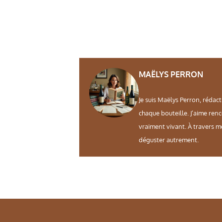
MAËLYS PERRON
Je suis Maëlys Perron, rédact
chaque bouteille. J’aime ren
vraiment vivant. À travers m
déguster autrement.