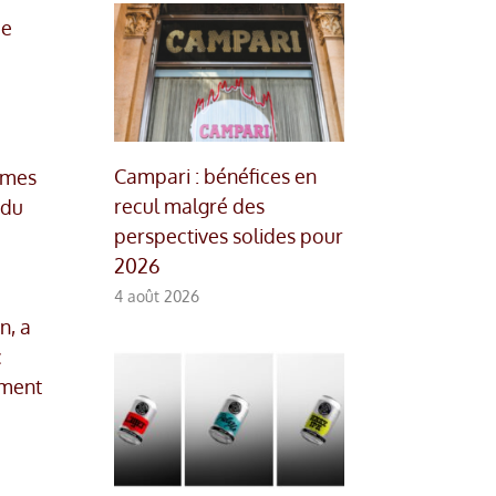
ée
Campari : bénéfices en
simes
recul malgré des
 du
perspectives solides pour
2026
4 août 2026
n, a
c
ement