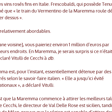
s vins rosés fins en Italie. Frescobaldi, qui possède Ten
qué que « le train du Vermentino de la Maremma roule d
ter dessus ».
nt relativement abordables.
ne voisine], vous paieriez environ 1 million d’euros par
eurs endroits. En Maremma, je serais surpris si ce n’étai
claré Vitulli de Cecchi à
db
.
ma est, pour l’instant, essentiellement détenue par des
és selon le savoir-faire italien. « Elle a jusqu’ici évité
ionaux », a déclaré Vitulli.
est que la Maremma commence à attirer les meilleurs tal
de Cecchi, le directeur de Val Delle Rose est sicilien, tand