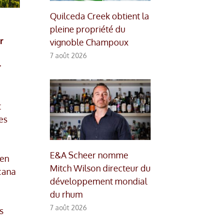
Quilceda Creek obtient la
pleine propriété du
r
vignoble Champoux
7 août 2026
r
t
es
E&A Scheer nomme
ien
Mitch Wilson directeur du
scana
développement mondial
du rhum
7 août 2026
s