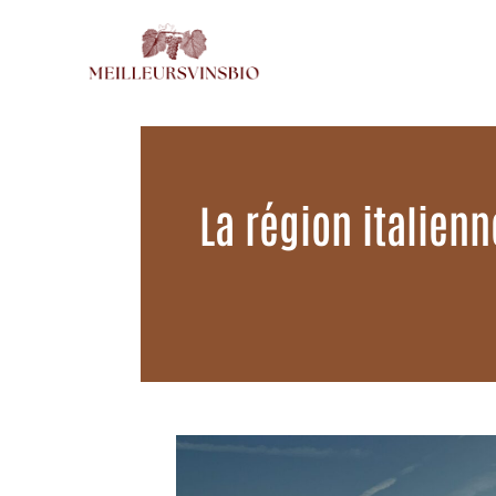
Aller
au
contenu
La région italien