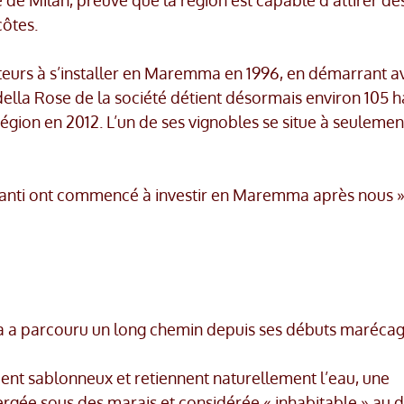
e de Milan, preuve que la région est capable d’attirer de
côtes.
cteurs à s’installer en Maremma en 1996, en démarrant a
ella Rose de la société détient désormais environ 105 ha
région en 2012. L’un de ses vignobles se situe à seulemen
hianti ont commencé à investir en Maremma après nous »
 a parcouru un long chemin depuis ses débuts marécag
ent sablonneux et retiennent naturellement l’eau, une
rgée sous des marais et considérée « inhabitable » au 