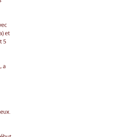
s
vec
) et
t 5
, a
eux.
début