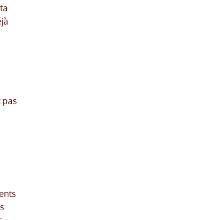
uta
éjà
t pas
ents
is