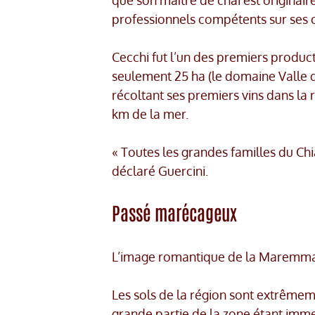
que son maître de chai est originair
professionnels compétents sur ses 
Cecchi fut l’un des premiers produ
seulement 25 ha (le domaine Valle d
récoltant ses premiers vins dans la 
km de la mer.
« Toutes les grandes familles du C
déclaré Guercini.
Passé marécageux
L’image romantique de la Maremma
Les sols de la région sont extrêmem
grande partie de la zone étant imme